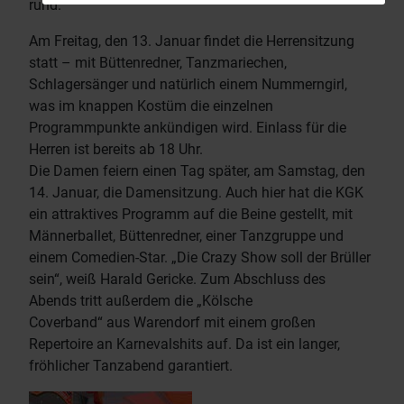
rund.
Am Freitag, den 13. Januar findet die Herrensitzung
statt – mit Büttenredner, Tanzmariechen,
Schlagersänger und natürlich einem Nummerngirl,
was im knappen Kostüm die einzelnen
Programmpunkte ankündigen wird. Einlass für die
Herren ist bereits ab 18 Uhr.
Die Damen feiern einen Tag später, am Samstag, den
14. Januar, die Damensitzung. Auch hier hat die KGK
ein attraktives Programm auf die Beine gestellt, mit
Männerballet, Büttenredner, einer Tanzgruppe und
einem Comedien-Star. „Die Crazy Show soll der Brüller
sein“, weiß Harald Gericke. Zum Abschluss des
Abends tritt außerdem die „Kölsche
Coverband“ aus Warendorf mit einem großen
Repertoire an Karnevalshits auf. Da ist ein langer,
fröhlicher Tanzabend garantiert.