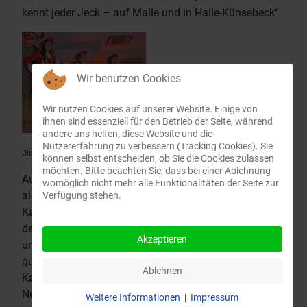
kennt jeder Jeck – auf Malle und in Halle-Künsebeck“.
Wir benutzen Cookies
Wir nutzen Cookies auf unserer Website. Einige von
ihnen sind essenziell für den Betrieb der Seite, während
andere uns helfen, diese Website und die
Nutzererfahrung zu verbessern (Tracking Cookies). Sie
Die Tanzmariechen...
können selbst entscheiden, ob Sie die Cookies zulassen
möchten. Bitte beachten Sie, dass bei einer Ablehnung
Auftakt bildete bereits die Karnevalsparty am 11.11. –
womöglich nicht mehr alle Funktionalitäten der Seite zur
als leichter Aufgalopp für die diesjährige
Verfügung stehen.
Karnevalssession mit gut 60 Personen, bestehend aus
den eigenen Vereinsmitgliedern
Akzeptieren
und befreundeten Vereinen. „Die Stimmung war sehr
gut“, berichtet Harald Gericke, 1. Vorsitzender der
Ablehnen
Karnevalsgesellschaft Künsebeck als Veranstalter.
Nun blickt er ins Neue Jahr, denn da geht’s richtig
Weitere Informationen
|
Impressum