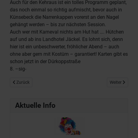
Auch für den Kehraus ist ein tolles Programm geplant,
das noch einmal so richtig aufmischt, bevor auch in
Künsebeck die Narrenkappen vorerst an den Nagel
gehängt werden – bis zur nächsten Session.
Auch wer mit Karneval nichts am Hut hat …. Hütchen
auf und ab ins Landhotel Jäckel. Es lohnt sich, denn
hier ist ein unbeschwerter, fröhlicher Abend – auch
ohne aber gern mit Kostüm – garantiert! Karten gibt es
schon jetzt in der Dürkoppstraße
8. –sig-
Vorheriger Beitrag: Fröhlicher Karnevals-Kehraus beschließt Sess
Nächster Beitr
Zurück
Weiter
Aktuelle Info